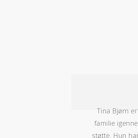
Tina Bjørn e
familie igenn
støtte. Hun ha