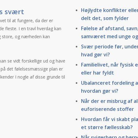
es svært
Højlydte konflikter elle
delt det, som fylder
et til at fungere, da der er
Følelse af afstand, savn
 fleste. I en travl hverdag kan
samværet med unge og
ig store, og nærheden kan
Svær periode før, under 
hvad gør vi?
 kan se vidt forskellige ud og have
Familielivet, når fysisk
n på det følelsesmæssige plan er
eller har fyldt
nder I nogle af disse grunde til
Ubalanceret fordeling 
hvordan gør vi?
Når der er misbrug af al
euforiserende stoffer
Hvordan får vi skabt plad
et større fællesskab?
Når svigerbørn og børn