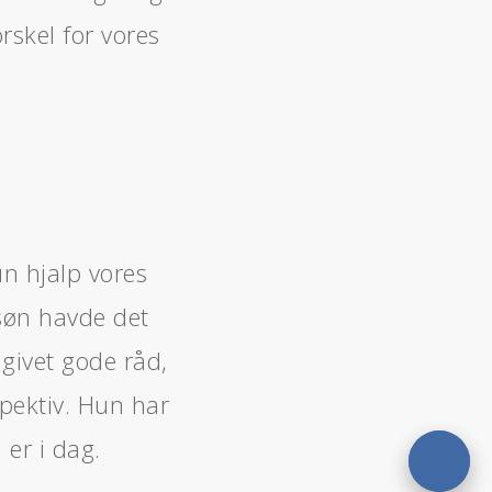
rskel for vores
n hjalp vores
 søn havde det
 givet gode råd,
spektiv. Hun har
 er i dag.