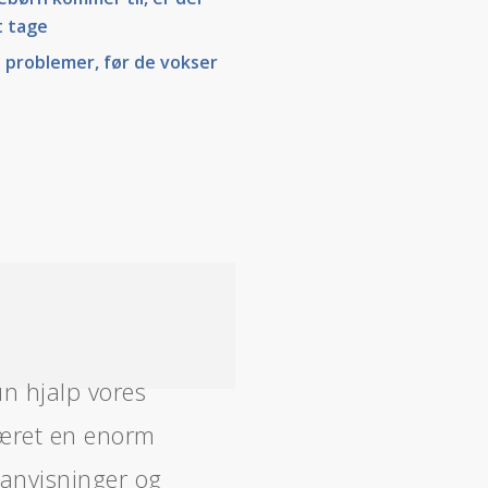
t tage
problemer, før de vokser
n hjalp vores
været en enorm
eanvisninger og