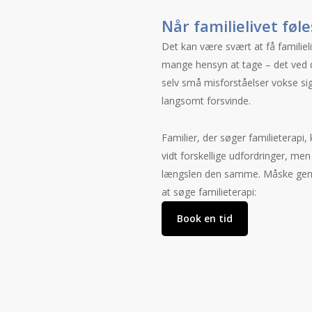
Når familielivet føl
Det kan være svært at få familieliv
mange hensyn at tage – det ved de
selv små misforståelser vokse s
langsomt forsvinde.
Familier, der søger familieterapi,
vidt forskellige udfordringer, me
længslen den samme. Måske genke
at søge familieterapi:
Book en tid