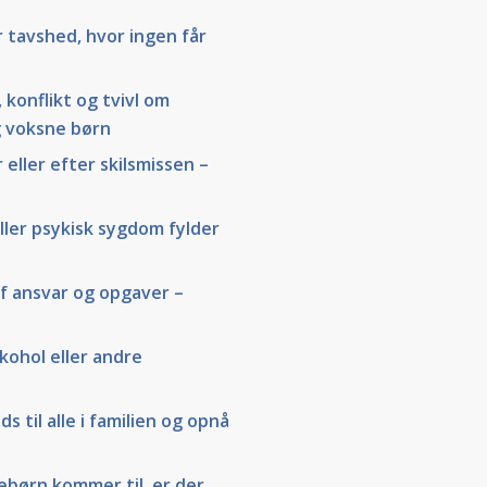
r tavshed, hvor ingen får
, konflikt og tvivl om
 voksne børn
eller efter skilsmissen –
 eller psykisk sygdom fylder
af ansvar og opgaver –
kohol eller andre
s til alle i familien og opnå
ebørn kommer til, er der