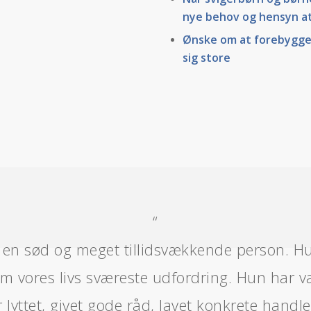
nye behov og hensyn a
Ønske om at forebygge 
sig store
“
r en sød og meget tillidsvækkende person. Hu
em vores livs sværeste udfordring. Hun har 
r lyttet, givet gode råd, lavet konkrete handl