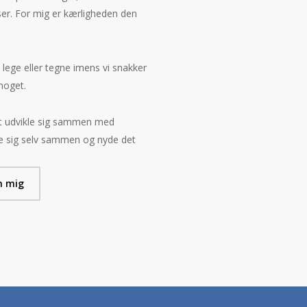
lser. For mig er kærligheden den
lege eller tegne imens vi snakker
 noget.
at udvikle sig sammen med
ære sig selv sammen og nyde det
m mig