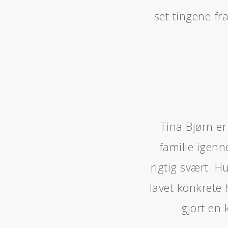
set tingene fr
Tina Bjørn e
familie igenn
rigtig svært. H
lavet konkrete 
gjort en 