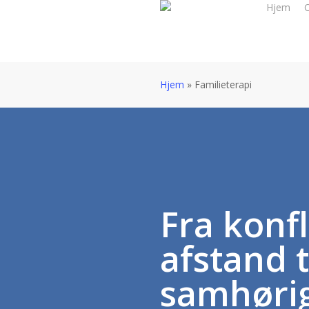
Hjem
Skip
to
main
content
Hjem
»
Familieterapi
Fra konfl
afstand t
samhøri