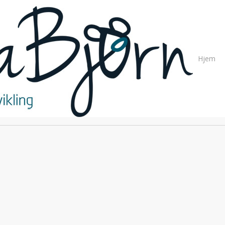
Hjem
elle udfordringer
rdringer